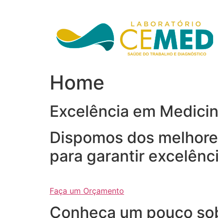
Ir
para
o
conteúdo
Home
Excelência em Medici
Dispomos dos melhores
para garantir excelênc
Faça um Orçamento
Conheça um pouco so