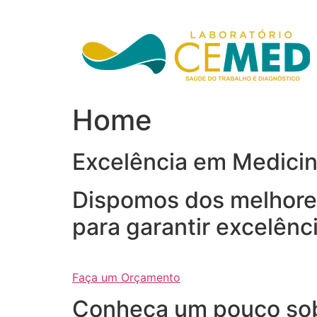
Ir
para
o
conteúdo
Home
Excelência em Medici
Dispomos dos melhores
para garantir excelênc
Faça um Orçamento
Conheça um pouco so