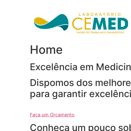
Ir
para
o
conteúdo
Home
Excelência em Medici
Dispomos dos melhores
para garantir excelênc
Faça um Orçamento
Conheça um pouco so