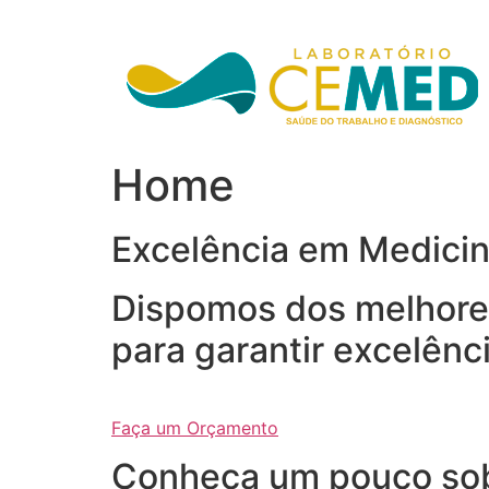
Ir
para
o
conteúdo
Home
Excelência em Medici
Dispomos dos melhores
para garantir excelênc
Faça um Orçamento
Conheça um pouco so