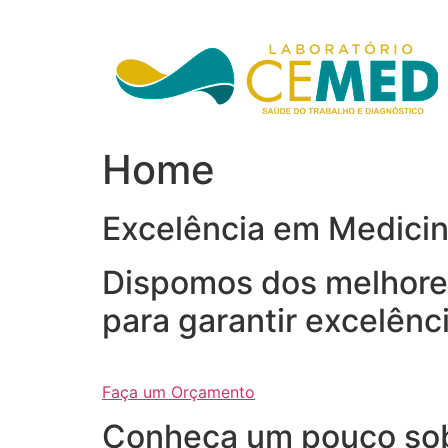
Ir
para
o
conteúdo
Home
Excelência em Medici
Dispomos dos melhores
para garantir excelênc
Faça um Orçamento
Conheça um pouco so