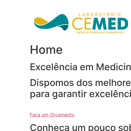
Ir
para
o
conteúdo
Home
Excelência em Medici
Dispomos dos melhores
para garantir excelênc
Faça um Orçamento
Conheça um pouco so