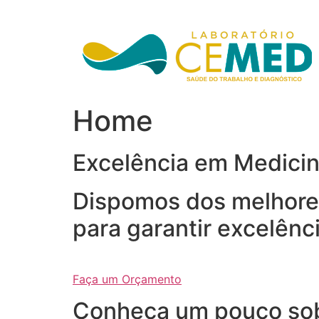
Ir
para
o
conteúdo
Home
Excelência em Medici
Dispomos dos melhores
para garantir excelênc
Faça um Orçamento
Conheça um pouco so