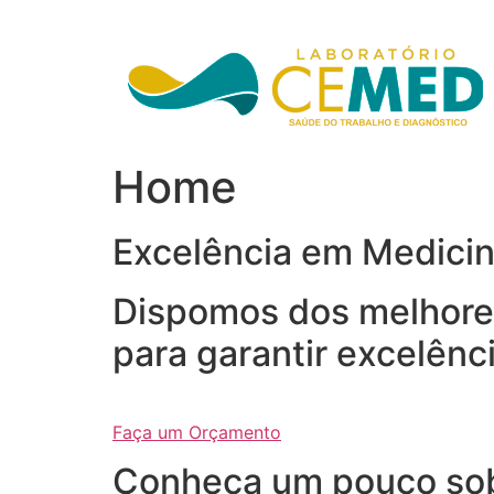
Ir
para
o
conteúdo
Home
Excelência em Medici
Dispomos dos melhores
para garantir excelênc
Faça um Orçamento
Conheça um pouco so