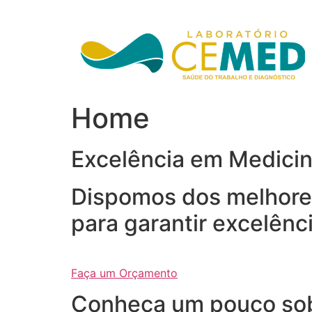
Ir
para
o
conteúdo
Home
Excelência em Medici
Dispomos dos melhores
para garantir excelênc
Faça um Orçamento
Conheça um pouco so