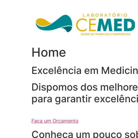
Ir
para
o
conteúdo
Home
Excelência em Medici
Dispomos dos melhores
para garantir excelênc
Faça um Orçamento
Conheça um pouco so